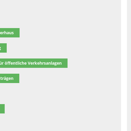
gerhaus
g
ür öffentliche Verkehrsanlagen
iträgen