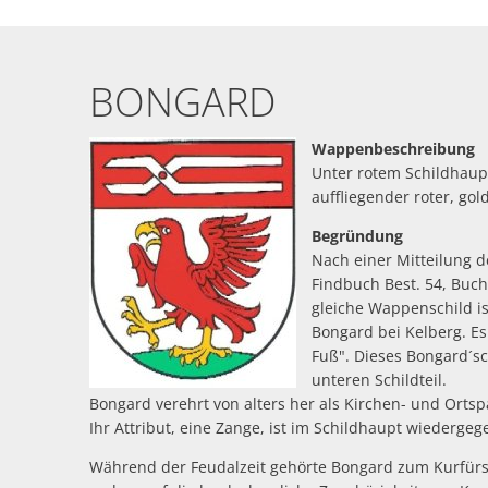
Bongard
BONGARD
Wappenbeschreibung
Unter rotem Schildhaupt
auffliegender roter, go
Begründung
Nach einer Mitteilung d
Findbuch Best. 54, Buch
gleiche Wappenschild ist 
Bongard bei Kelberg. Es
Fuß". Dieses Bongard´s
unteren Schildteil.
Bongard verehrt von alters her als Kirchen- und Ortspa
Ihr Attribut, eine Zange, ist im Schildhaupt wiedergeg
Während der Feudalzeit gehörte Bongard zum Kurfürst