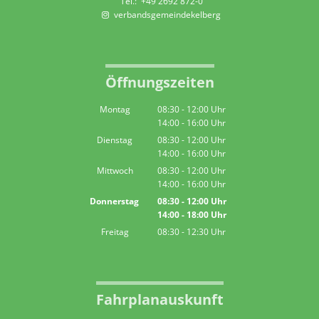
+49 2692 872-0
verbandsgemeindekelberg
Öffnungszeiten
Montag
08:30
-
12:00
Uhr
14:00
-
16:00
Von 08:30 bis 12:00 Uhr
Uhr
Von 14:00 bis 16:00 Uhr
Dienstag
08:30
-
12:00
Uhr
14:00
-
16:00
Von 08:30 bis 12:00 Uhr
Uhr
Von 14:00 bis 16:00 Uhr
Mittwoch
08:30
-
12:00
Uhr
14:00
-
16:00
Von 08:30 bis 12:00 Uhr
Uhr
Von 14:00 bis 16:00 Uhr
Donnerstag
08:30
-
12:00
Uhr
14:00
-
18:00
Von 08:30 bis 12:00 Uhr
Uhr
Von 14:00 bis 18:00 Uhr
Freitag
08:30
-
12:30
Uhr
Von 08:30 bis 12:30 Uhr
Fahrplanauskunft