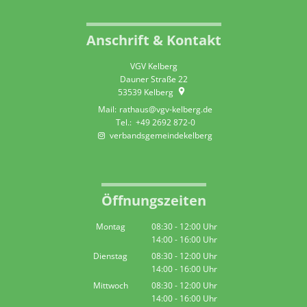
Anschrift & Kontakt
VGV Kelberg
Dauner Straße 22
53539
Kelberg
rathaus@vgv-kelberg.de
+49 2692 872-0
verbandsgemeindekelberg
Öffnungszeiten
Montag
08:30
-
12:00
Uhr
14:00
-
16:00
Von 08:30 bis 12:00 Uhr
Uhr
Von 14:00 bis 16:00 Uhr
Dienstag
08:30
-
12:00
Uhr
14:00
-
16:00
Von 08:30 bis 12:00 Uhr
Uhr
Von 14:00 bis 16:00 Uhr
Mittwoch
08:30
-
12:00
Uhr
14:00
-
16:00
Von 08:30 bis 12:00 Uhr
Uhr