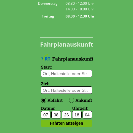
Von 14:00 bis 16:00 Uhr
Donnerstag
08:30
-
12:00
Uhr
14:00
-
18:00
Von 08:30 bis 12:00 Uhr
Uhr
Von 14:00 bis 18:00 Uhr
Freitag
08:30
-
12:30
Uhr
Von 08:30 bis 12:30 Uhr
Fahrplanauskunft