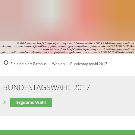
© Bild von <a href="https://pixabay.com/de/users/ulleo-1834854/?utm_source=link-
tion&amp;utm_medium=referral&amp;utm_campaign=image&amp;utm_content=2181101">Ulrike
Leone</a> auf <a href="https://pixabay.com/de/?utm_source=link-
mp;utm_medium=referral&amp;utm_campaign=image&amp;utm_content=2181101">Pixabay</a>
Sie sind hier:
Rathaus
Wahlen
Bundestagswahl 2017
Bundestagswahl
BUNDESTAGSWAHL 2017
2017
Ergebnis Wahl