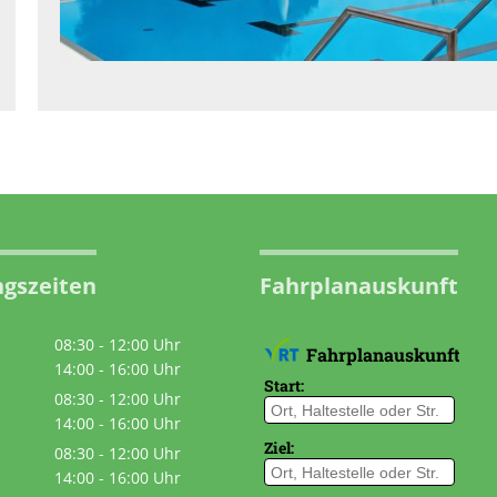
gszeiten
Fahrplanauskunft
08:30
-
12:00
Uhr
Von 08:30 bis 12:00 Uhr
14:00
-
16:00
Uhr
Von 14:00 bis 16:00 Uhr
08:30
-
12:00
Uhr
Von 08:30 bis 12:00 Uhr
14:00
-
16:00
Uhr
Von 14:00 bis 16:00 Uhr
08:30
-
12:00
Uhr
Von 08:30 bis 12:00 Uhr
14:00
-
16:00
Uhr