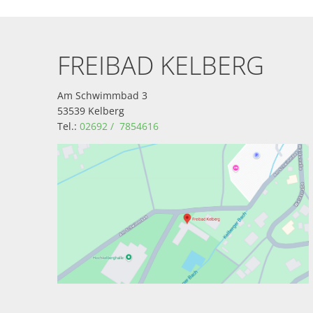
Freibad
FREIBAD KELBERG
Am Schwimmbad 3
53539 Kelberg
Tel.:
02692 / 7854616