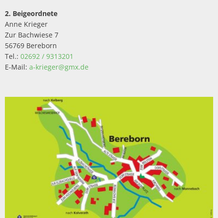
2. Beigeordnete
Anne Krieger
Zur Bachwiese 7
56769 Bereborn
Tel.:
02692 / 9313201
E-Mail:
a-krieger@gmx.de