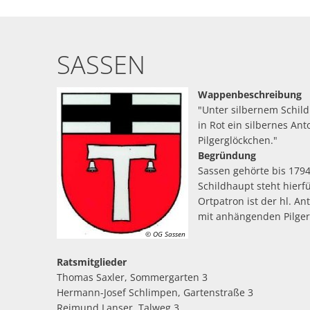
Sassen
SASSEN
Wappenbeschreibung
"Unter silbernem Schil
in Rot ein silbernes An
Pilgerglöckchen."
Begründung
Sassen gehörte bis 179
Schildhaupt steht hierf
Ortpatron ist der hl. An
mit anhängenden Pilger
© OG Sassen
Ratsmitglieder
Thomas Saxler, Sommergarten 3
Hermann-Josef Schlimpen, Gartenstraße 3
Reimund Lanser, Talweg 3