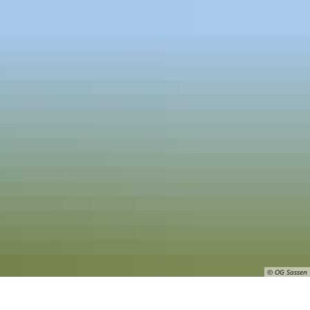
SUCHEN
MENÜ
92 8720
© OG Sassen