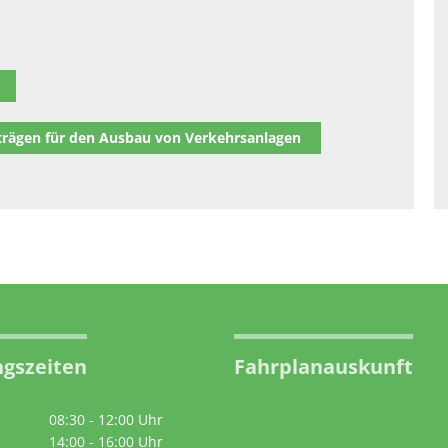
trägen für den Ausbau von Verkehrsanlagen
gszeiten
Fahrplanauskunft
08:30
-
12:00
Uhr
Von 08:30 bis 12:00 Uhr
14:00
-
16:00
Uhr