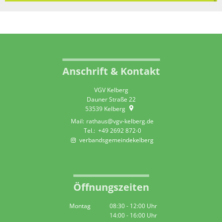
Anschrift & Kontakt
VGV Kelberg
Dauner Straße 22
53539
Kelberg
rathaus@vgv-kelberg.de
+49 2692 872-0
verbandsgemeindekelberg
Öffnungszeiten
Montag
08:30
-
12:00
Uhr
14:00
-
16:00
Von 08:30 bis 12:00 Uhr
Uhr