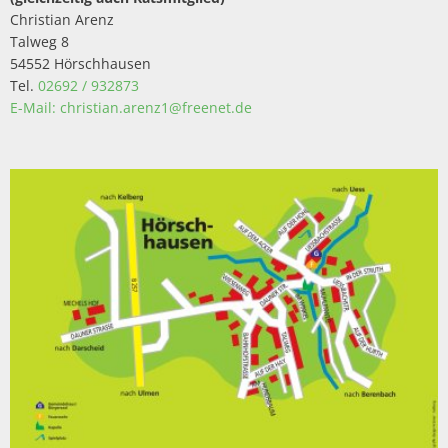
Christian Arenz
Talweg 8
54552 Hörschhausen
Tel.
02692 / 932873
E-Mail: christian.arenz1@freenet.de