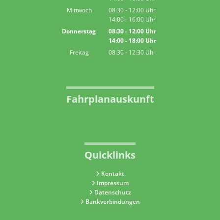
Von 14:00 bis 16:00 Uhr
Mittwoch
08:30
-
12:00
Uhr
14:00
-
16:00
Von 08:30 bis 12:00 Uhr
Uhr
Von 14:00 bis 16:00 Uhr
Donnerstag
08:30
-
12:00
Uhr
14:00
-
18:00
Von 08:30 bis 12:00 Uhr
Uhr
Von 14:00 bis 18:00 Uhr
Freitag
08:30
-
12:30
Uhr
Von 08:30 bis 12:30 Uhr
Fahrplanauskunft
Quicklinks
Kontakt
Impressum
Datenschutz
Bankverbindungen