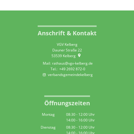
Anschrift & Kontakt
VGV Kelberg
Dauner Straße 22
53539
Kelberg
rathaus@vgv-kelberg.de
+49 2692 872-0
verbandsgemeindekelberg
Öffnungszeiten
Montag
08:30
-
12:00
Uhr
14:00
-
16:00
Von 08:30 bis 12:00 Uhr
Uhr
Von 14:00 bis 16:00 Uhr
Dienstag
08:30
-
12:00
Uhr
14:00
-
16:00
Von 08:30 bis 12:00 Uhr
Uhr