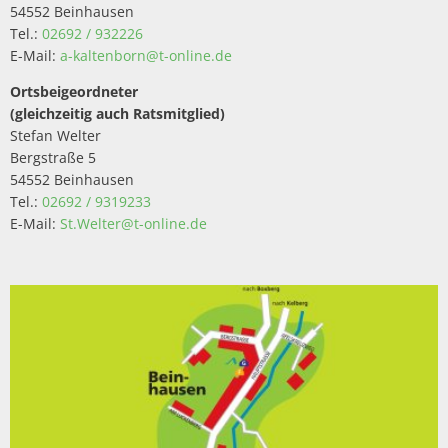
54552 Beinhausen
Tel.:
02692 / 932226
E-Mail:
a-kaltenborn@t-online.de
Ortsbeigeordneter
(gleichzeitig auch Ratsmitglied)
Stefan Welter
Bergstraße 5
54552 Beinhausen
Tel.:
02692 / 9319233
E-Mail:
St.Welter@t-online.de