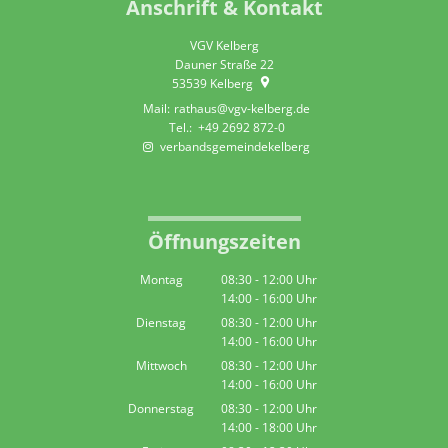
Anschrift & Kontakt
VGV Kelberg
Dauner Straße 22
53539
Kelberg
rathaus@vgv-kelberg.de
+49 2692 872-0
verbandsgemeindekelberg
Öffnungszeiten
Montag
08:30
-
12:00
Uhr
14:00
-
16:00
Von 08:30 bis 12:00 Uhr
Uhr
Von 14:00 bis 16:00 Uhr
Dienstag
08:30
-
12:00
Uhr
14:00
-
16:00
Von 08:30 bis 12:00 Uhr
Uhr
Von 14:00 bis 16:00 Uhr
Mittwoch
08:30
-
12:00
Uhr
14:00
-
16:00
Von 08:30 bis 12:00 Uhr
Uhr
Von 14:00 bis 16:00 Uhr
Donnerstag
08:30
-
12:00
Uhr
14:00
-
18:00
Von 08:30 bis 12:00 Uhr
Uhr
Von 14:00 bis 18:00 Uhr